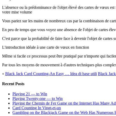
L'absence ou la prédominance de l'objet élevé des cartes de vœux est f
votre mise volume
Vous pariez sur les mains de nombreux cas par la combinaison de cartes
En peu de temps que vous voyez une absence de l'objet de cartes élev
C'est parce que la probabilité de faire face à devenir l'objet de carte
L'introduction idéale à une carte de vœux en fonction
Même si facile ce processus peut être pratiqué par n'importe qui facile
Par tous les moyens de mouvement à d'autres techniques plus complexes
«
Black Jack Card Counting-An Easy … Idea di base utili
Black Jac
Recent Posts
Playing 21 — to Win
Playing Twenty-one — to Win
Playing the Chemin de Fer Game on the Internet Has Many Ad
Card Counting In Vingt-et-un
Gambling on the Blackjack Game on the Web Has Numerous B