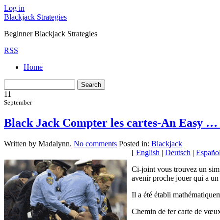
Log in
Blackjack Strategies
Beginner Blackjack Strategies
RSS
Home
11
September
Black Jack Compter les cartes-An Easy … 
Written by Madalynn.
No comments
Posted in:
Blackjack
[
English
|
Deutsch
|
Españo
Ci-joint vous trouvez un sim
avenir proche jouer qui a un
Il a été établi mathématiquem
Chemin de fer carte de vœux 