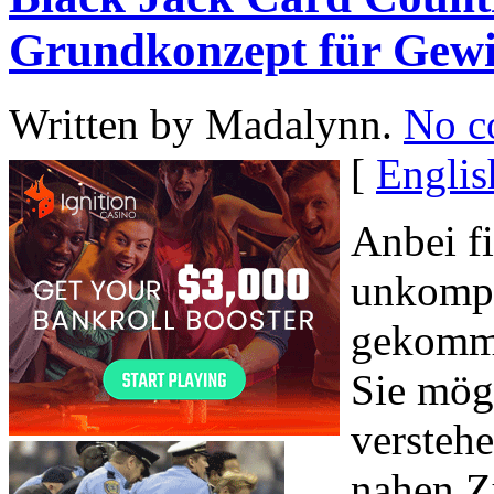
Grundkonzept für Gew
Written by Madalynn.
No c
[
Englis
Anbei fi
unkompl
gekomme
Sie mög
versteh
nahen Zu