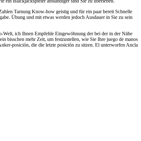
 ein Blackjackspieler anständiger sind Sie zu überleben.
ahlen Tarnung Know-how geistig und für ein paar bereit Schnelle
ufgabe. Übung und mit etwas werden jedoch Ausdauer in Sie zu sein
no-Welt, ich Ihnen Empfehle Eingewöhnung der bei der in der Nähe
 ein bisschen mehr Zeit, um festzustellen, wie Sie Ihre juego de manos
Anker-posición, die die letzte posición zu sitzen. El unterworfen Ancla