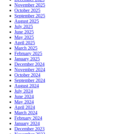
November 2025
October 2025
September 2025
August 2025
July 2025
June 2025
May 2025
April 2025
March 2025
February 2025
January 2025
December 2024
November 2024
October 2024
September 2024
August 2024
July 2024
June 2024
May 2024
April 2024
March 2024
February 2024
January 2024
December 2023