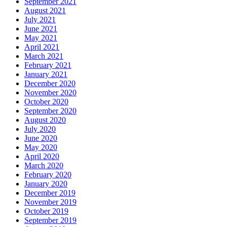
September 2021
August 2021
July 2021
June 2021
May 2021
April 2021
March 2021
February 2021
January 2021
December 2020
November 2020
October 2020
September 2020
August 2020
July 2020
June 2020
May 2020
April 2020
March 2020
February 2020
January 2020
December 2019
November 2019
October 2019
September 2019