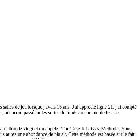
salles de jeu lorsque j'avais 16 ans. J'ai apprécié ligne 21, j'ai compté
e j'ai encore passé toutes sortes de fonds au chemin de fer. Les
ne variation de vingt et un appelé "The Take It Laissez Method». Vous
us aurez une abondance de plaisir. Cette méthode est basée sur le fait