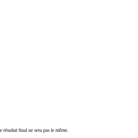
e résultat final ne sera pas le même.