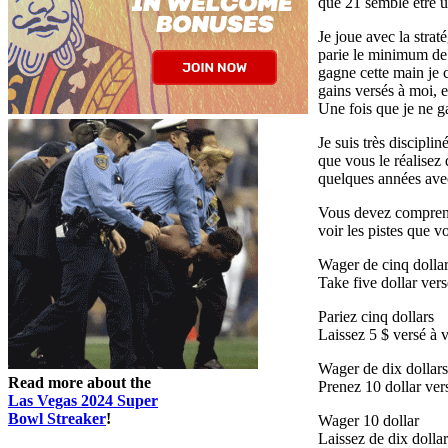
que 21 semble être u
Je joue avec la strat
parie le minimum de 
gagne cette main je c
gains versés à moi, e
Une fois que je ne ga
Je suis très discipli
que vous le réalisez 
quelques années avec
Vous devez comprendr
voir les pistes que v
Wager de cinq dolla
Take five dollar versé
Pariez cinq dollars
Laissez 5 $ versé à 
Wager de dix dollars
Read more about the
Prenez 10 dollar vers
Las Vegas 2024 Super
Bowl Streaker
!
Wager 10 dollar
Laissez de dix dolla