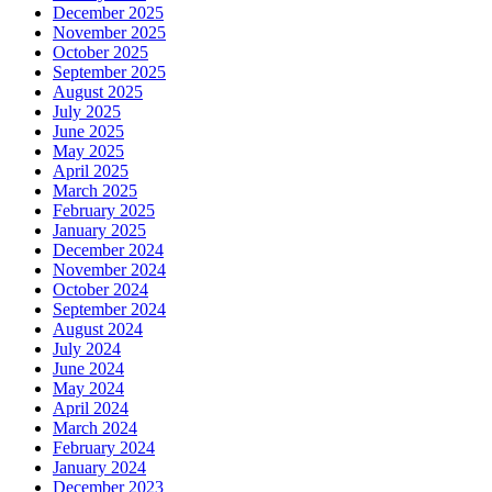
December 2025
November 2025
October 2025
September 2025
August 2025
July 2025
June 2025
May 2025
April 2025
March 2025
February 2025
January 2025
December 2024
November 2024
October 2024
September 2024
August 2024
July 2024
June 2024
May 2024
April 2024
March 2024
February 2024
January 2024
December 2023