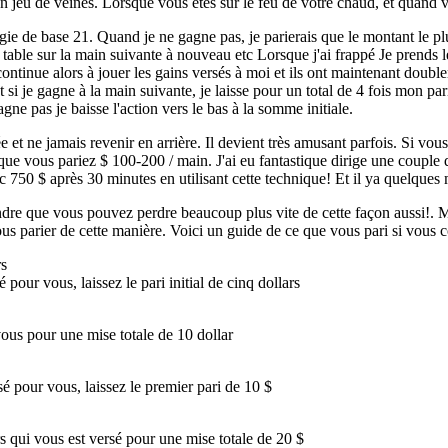
n jeu de veines. Lorsque vous êtes sur le feu de votre chaud, et quand
égie de base 21. Quand je ne gagne pas, je parierais que le montant le pl
table sur la main suivante à nouveau etc Lorsque j'ai frappé Je prends le
ontinue alors à jouer les gains versés à moi et ils ont maintenant doubler
t si je gagne à la main suivante, je laisse pour un total de 4 fois mon par
gne pas je baisse l'action vers le bas à la somme initiale.
née et ne jamais revenir en arrière. Il devient très amusant parfois. Si v
que vous pariez $ 100-200 / main. J'ai eu fantastique dirige une couple 
 750 $ après 30 minutes en utilisant cette technique! Et il ya quelques 
e que vous pouvez perdre beaucoup plus vite de cette façon aussi!. Mais 
ous parier de cette manière. Voici un guide de ce que vous pari si vous 
rs
 pour vous, laissez le pari initial de cinq dollars
vous pour une mise totale de 10 dollar
é pour vous, laissez le premier pari de 10 $
rs qui vous est versé pour une mise totale de 20 $